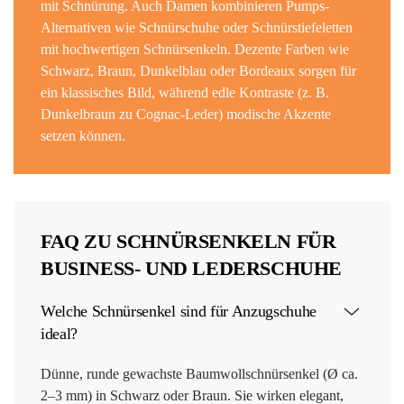
mit Schnürung. Auch Damen kombinieren Pumps-
Alternativen wie Schnürschuhe oder Schnürstiefeletten
mit hochwertigen Schnürsenkeln. Dezente Farben wie
Schwarz, Braun, Dunkelblau oder Bordeaux sorgen für
ein klassisches Bild, während edle Kontraste (z. B.
Dunkelbraun zu Cognac-Leder) modische Akzente
setzen können.
FAQ ZU SCHNÜRSENKELN FÜR
BUSINESS- UND LEDERSCHUHE
Welche Schnürsenkel sind für Anzugschuhe
ideal?
Dünne, runde gewachste Baumwollschnürsenkel (Ø ca.
2–3 mm) in Schwarz oder Braun. Sie wirken elegant,