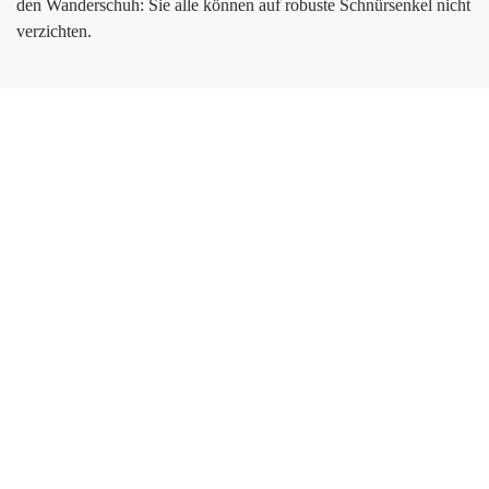
den Wanderschuh: Sie alle können auf robuste Schnürsenkel nicht
verzichten.
VOM
FADEN
ZUM
BESTEN
SCHNÜR
Armin
Krieger,
Geschäftsführer
und