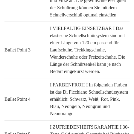
und Füße an. Die gewünschte Festigkeit
der Schnürung können Sie mit dem
Schnellverschluß optimal einstellen.
I VIELFÄLTIG EINSETZBAR I Das
elastische Schnellschnürsystem sind mit
einer Länge von 120 cm passend für
Bullet Point 3
Laufschuhe, Trekkingschuhe,
Wanderschuhe oder Freizeitschuhe. Die
Länge der Schnürsenkel kann je nach
Bedarf eingekürzt werden.
I FARBENFROH I In folgenden Farben
ist das Di Ficchiano Schnellschnürsystem
Bullet Point 4
erhältlich: Schwarz, Weiß, Rot, Pink,
Blau, Neongelb, Neongrün und
Neonorange
I ZUFRIEDENHEITSGARANTIE I 30-