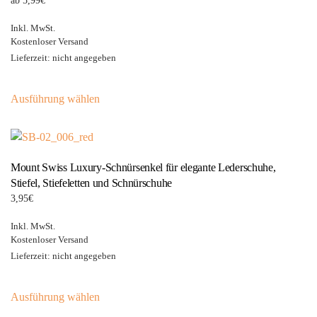
ab
5,99
€
Optionen
können
Inkl. MwSt.
auf
Kostenloser Versand
der
Lieferzeit: nicht angegeben
Produktseite
Dieses
gewählt
Ausführung wählen
Produkt
werden
weist
mehrere
Varianten
Mount Swiss Luxury-Schnürsenkel für elegante Lederschuhe,
auf.
Stiefel, Stiefeletten und Schnürschuhe
Die
3,95
€
Optionen
können
Inkl. MwSt.
auf
Kostenloser Versand
der
Lieferzeit: nicht angegeben
Produktseite
Dieses
gewählt
Ausführung wählen
Produkt
werden
weist