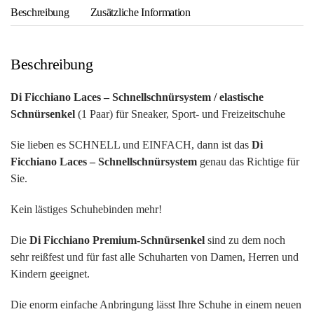
(1
Beschreibung
Zusätzliche Information
Paar)
für
Sneaker,
Beschreibung
Sport-
und
Di Ficchiano Laces – Schnellschnürsystem / elastische
Freizeitschuhe
Schnürsenkel
(1 Paar) für Sneaker, Sport- und Freizeitschuhe
Menge
Sie lieben es SCHNELL und EINFACH, dann ist das
Di
Ficchiano Laces – Schnellschnürsystem
genau das Richtige für
Sie.
Kein lästiges Schuhebinden mehr!
Die
Di Ficchiano Premium-Schnürsenkel
sind zu dem noch
sehr reißfest und für fast alle Schuharten von Damen, Herren und
Kindern geeignet.
Die enorm einfache Anbringung lässt Ihre Schuhe in einem neuen