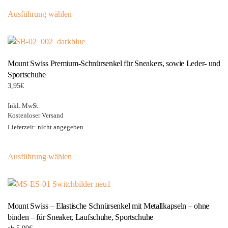
Dieses
Ausführung wählen
Produkt
weist
mehrere
Varianten
Mount Swiss Premium-Schnürsenkel für Sneakers, sowie Leder- und
auf.
Sportschuhe
Die
3,95
€
Optionen
können
Inkl. MwSt.
auf
Kostenloser Versand
der
Lieferzeit: nicht angegeben
Produktseite
Dieses
gewählt
Ausführung wählen
Produkt
werden
weist
mehrere
Varianten
Mount Swiss – Elastische Schnürsenkel mit Metallkapseln – ohne
auf.
binden – für Sneaker, Laufschuhe, Sportschuhe
Die