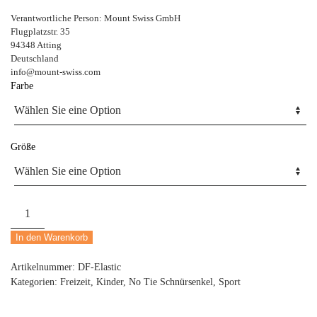
Verantwortliche Person:
Mount Swiss GmbH
Flugplatzstr. 35
94348 Atting
Deutschland
info@mount-swiss.com
Farbe
Größe
Di
Ficchiano
In den Warenkorb
Premium
Schnellschnürsystem
Artikelnummer:
DF-Elastic
/
Kategorien:
Freizeit
,
Kinder
,
No Tie Schnürsenkel
,
Sport
elastische
Schnürsenkel