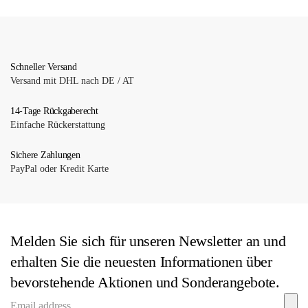
mehrere
Varianten
auf.
Die
Schneller Versand
Versand mit DHL nach DE / AT
Optionen
können
14-Tage Rückgaberecht
auf
Einfache Rückerstattung
der
Produktseite
Sichere Zahlungen
gewählt
PayPal oder Kredit Karte
werden
Melden Sie sich für unseren Newsletter an und
erhalten Sie die neuesten Informationen über
bevorstehende Aktionen und Sonderangebote.