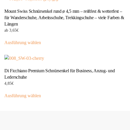
Produktseite
Varianten
gewählt
Mount Swiss Schnürsenkel rund ø 4,5 mm – reißfest & wetterfest –
auf.
werden
für Wanderschuhe, Arbeitsschuhe, Trekkingschuhe – viele Farben &
Die
Längen
Optionen
ab
3,65
€
können
Dieses
auf
Ausführung wählen
Produkt
der
weist
Produktseite
mehrere
gewählt
Varianten
werden
Di Ficchiano Premium Schnürsenkel für Business, Anzug- und
auf.
Lederschuhe
Die
4,85
€
Optionen
Dieses
können
Ausführung wählen
Produkt
auf
weist
der
mehrere
Produktseite
Varianten
gewählt
auf.
werden