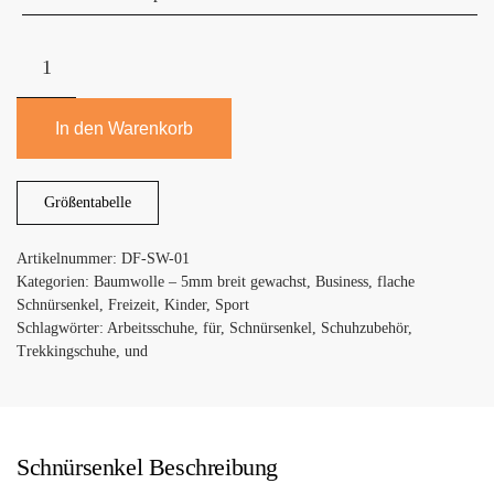
Di
Ficchiano
Premium-
Schnürsenkel
In den Warenkorb
für
Business-,
Größentabelle
Freizeit-
und
Artikelnummer:
DF-SW-01
Kinderschuhe
Kategorien:
Baumwolle – 5mm breit gewachst
,
Business
,
flache
Menge
Schnürsenkel
,
Freizeit
,
Kinder
,
Sport
Schlagwörter:
Arbeitsschuhe
,
für
,
Schnürsenkel
,
Schuhzubehör
,
Trekkingschuhe
,
und
Schnürsenkel Beschreibung