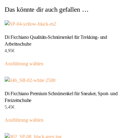
Das könnte dir auch gefallen …
Di Ficchiano Qualitäts-Schnürsenkel für Trekking- und
Arbeitsschuhe
4,95
€
Dieses
Ausführung wählen
Produkt
weist
mehrere
Varianten
Di Ficchiano Premium Schnürsenkel für Sneaker, Sport- und
auf.
Freizeitschuhe
Die
5,45
€
Optionen
Dieses
können
Ausführung wählen
Produkt
auf
weist
der
mehrere