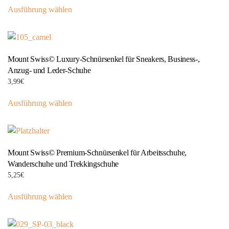
Ausführung wählen
Produkt
weist
mehrere
Varianten
Mount Swiss© Luxury-Schnürsenkel für Sneakers, Business-,
auf.
Anzug- und Leder-Schuhe
Die
3,99
€
Optionen
Dieses
können
Ausführung wählen
Produkt
auf
weist
der
mehrere
Produktseite
Varianten
gewählt
Mount Swiss© Premium-Schnürsenkel für Arbeitsschuhe,
auf.
werden
Wanderschuhe und Trekkingschuhe
Die
5,25
€
Optionen
Dieses
können
Ausführung wählen
Produkt
auf
weist
der
mehrere
Produktseite