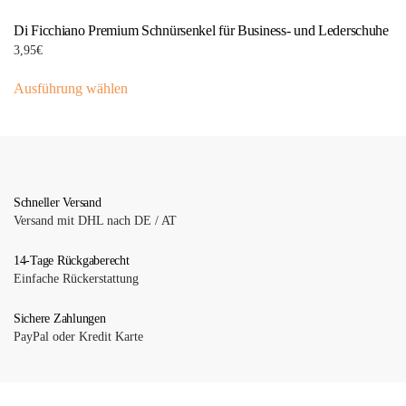
Varianten
gewählt
Di Ficchiano Premium Schnürsenkel für Business- und Lederschuhe
auf.
werden
3,95
€
Die
Dieses
Optionen
Ausführung wählen
Produkt
können
weist
auf
mehrere
der
Varianten
Produktseite
auf.
gewählt
Die
Schneller Versand
werden
Versand mit DHL nach DE / AT
Optionen
können
14-Tage Rückgaberecht
auf
Einfache Rückerstattung
der
Produktseite
Sichere Zahlungen
gewählt
PayPal oder Kredit Karte
werden