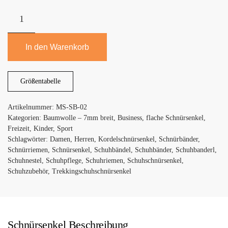
Mount
Swiss
Premium-
Schnürsenkel
In den Warenkorb
für
Sneakers,
Größentabelle
sowie
Leder-
Artikelnummer:
MS-SB-02
und
Kategorien:
Baumwolle – 7mm breit
,
Business
,
flache Schnürsenkel
,
Sportschuhe
Freizeit
,
Kinder
,
Sport
Menge
Schlagwörter:
Damen
,
Herren
,
Kordelschnürsenkel
,
Schnürbänder
,
Schnürriemen
,
Schnürsenkel
,
Schuhbändel
,
Schuhbänder
,
Schuhbanderl
,
Schuhnestel
,
Schuhpflege
,
Schuhriemen
,
Schuhschnürsenkel
,
Schuhzubehör
,
Trekkingschuhschnürsenkel
Schnürsenkel Beschreibung