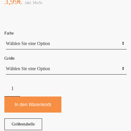
3,99
€
inkl. MwSt.
Farbe
Größe
Mount
Swiss©
Luxury-
Schnürsenkel
In den Warenkorb
für
Sneakers,
Größentabelle
Business-,