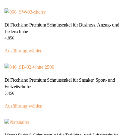
weist
mehrere
Varianten
Di Ficchiano Premium Schnürsenkel für Business, Anzug- und
auf.
Lederschuhe
Die
4,85
€
Optionen
Dieses
können
Ausführung wählen
Produkt
auf
weist
der
mehrere
Produktseite
Varianten
gewählt
Di Ficchiano Premium Schnürsenkel für Sneaker, Sport- und
auf.
werden
Freizeitschuhe
Die
5,45
€
Optionen
Dieses
können
Ausführung wählen
Produkt
auf
weist
der
mehrere
Produktseite
Varianten
gewählt