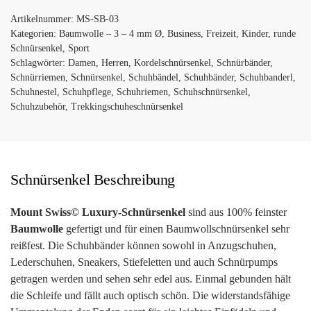
Anzug-
Artikelnummer:
MS-SB-03
und
Kategorien:
Baumwolle – 3 – 4 mm Ø
,
Business
,
Freizeit
,
Kinder
,
runde
Leder-
Schnürsenkel
,
Sport
Schuhe
Schlagwörter:
Damen
,
Herren
,
Kordelschnürsenkel
,
Schnürbänder
,
Menge
Schnürriemen
,
Schnürsenkel
,
Schuhbändel
,
Schuhbänder
,
Schuhbanderl
,
Schuhnestel
,
Schuhpflege
,
Schuhriemen
,
Schuhschnürsenkel
,
Schuhzubehör
,
Trekkingschuheschnürsenkel
Schnürsenkel Beschreibung
Mount Swiss© Luxury-Schnürsenkel
sind aus 100% feinster
Baumwolle
gefertigt und für einen Baumwollschnürsenkel sehr
reißfest. Die Schuhbänder können sowohl in Anzugschuhen,
Lederschuhen, Sneakers, Stiefeletten und auch Schnürpumps
getragen werden und sehen sehr edel aus. Einmal gebunden hält
die Schleife und fällt auch optisch schön. Die widerstandsfähige