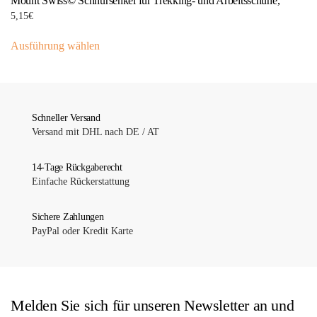
Mount Swiss© Schnürsenkel für Trekking- und Arbeitsschuhe,
auf.
werden
5,15
€
Die
Dieses
Optionen
Ausführung wählen
Produkt
können
weist
auf
mehrere
der
Varianten
Produktseite
auf.
Schneller Versand
gewählt
Versand mit DHL nach DE / AT
Die
werden
Optionen
können
14-Tage Rückgaberecht
Einfache Rückerstattung
auf
der
Sichere Zahlungen
Produktseite
PayPal oder Kredit Karte
gewählt
werden
Melden Sie sich für unseren Newsletter an und